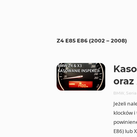
Z4 E85 E86 (2002 – 2008)
Kaso
oraz
BMW
,
Seria
Jeżeli na
klocków i
powiniene
E86) lub 