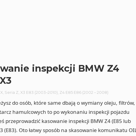
wanie inspekcji BMW Z4
 X3
 X
,
Seria Z
,
X3 E83 (2003–2010)
,
Z4 E85 E86 (2002 – 2008)
leżysz do osób, które same dbają o wymiany oleju, filtrów,
 tarcz hamulcowych to po wykonaniu inspekcji pojazdu
ś przeprowadzić kasowanie inspekcji BMW Z4 (E85 lub
X3 (E83). Oto łatwy sposób na skasowanie komunikatu OI