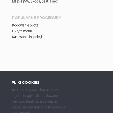
MFD-1 (VW, Škoda, Seat, Ford)
POPULARNE PROCEDURY
Kodowanie pilota
Ukryte menu
Kasowanie inspekcji
PLIKI COOKIES
Ta strona używa plików cookies,
aby lepiej spełniała oczekiwania
klientów. Jeżeli chcesz wiedzieć
więcej, zapoznaj się z naszą
polityką