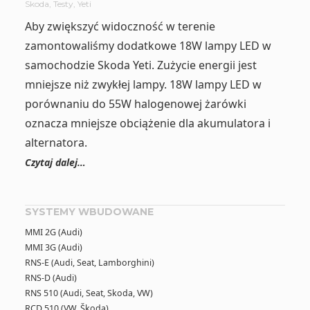
Skoda
,
Testy
,
Yeti
Aby zwiększyć widoczność w terenie
zamontowaliśmy dodatkowe 18W lampy LED w
samochodzie Skoda Yeti. Zużycie energii jest
mniejsze niż zwykłej lampy. 18W lampy LED w
porównaniu do 55W halogenowej żarówki
oznacza mniejsze obciążenie dla akumulatora i
alternatora.
Czytaj dalej…
SYSTEMY WBUDOWANE
MMI 2G (Audi)
MMI 3G (Audi)
RNS-E (Audi, Seat, Lamborghini)
RNS-D (Audi)
RNS 510 (Audi, Seat, Skoda, VW)
RCD 510 (VW, Škoda)