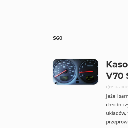
S60
Kaso
V70 
I (1998-2006
Jeżeli sam
chłodnicz
układów, 
przeprowa