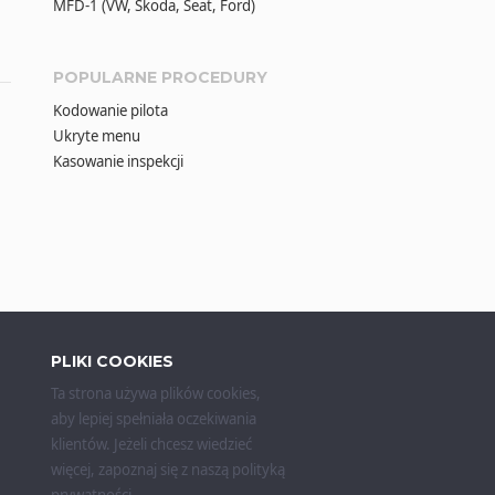
MFD-1 (VW, Škoda, Seat, Ford)
POPULARNE PROCEDURY
Kodowanie pilota
Ukryte menu
Kasowanie inspekcji
PLIKI COOKIES
Ta strona używa plików cookies,
aby lepiej spełniała oczekiwania
klientów. Jeżeli chcesz wiedzieć
więcej, zapoznaj się z naszą
polityką