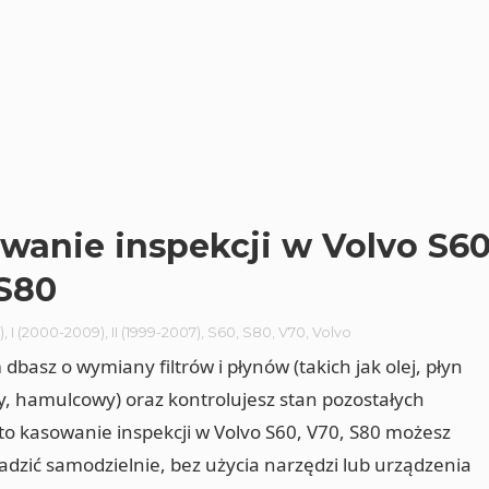
wanie inspekcji w Volvo S6
S80
)
,
I (2000-2009)
,
II (1999-2007)
,
S60
,
S80
,
V70
,
Volvo
 dbasz o wymiany filtrów i płynów (takich jak olej, płyn
y, hamulcowy) oraz kontrolujesz stan pozostałych
to kasowanie inspekcji w Volvo S60, V70, S80 możesz
dzić samodzielnie, bez użycia narzędzi lub urządzenia