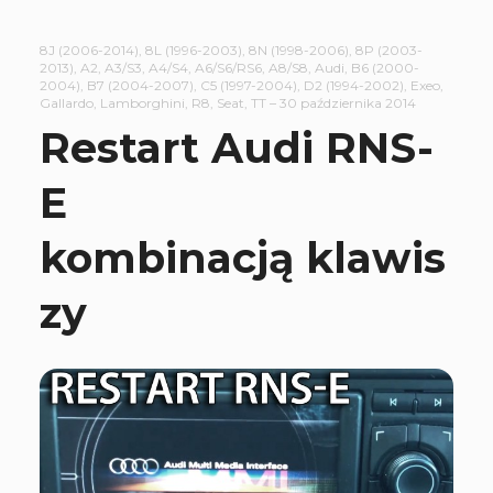
8J (2006-2014)
,
8L (1996-2003)
,
8N (1998-2006)
,
8P (2003-
2013)
,
A2
,
A3/S3
,
A4/S4
,
A6/S6/RS6
,
A8/S8
,
Audi
,
B6 (2000-
2004)
,
B7 (2004-2007)
,
C5 (1997-2004)
,
D2 (1994-2002)
,
Exeo
,
Gallardo
,
Lamborghini
,
R8
,
Seat
,
TT
–
30 października 2014
Restart Audi RNS-
E
kombinacją klawis
zy