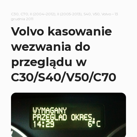
C30
,
C70
,
II (2004–2012)
,
II (2005-2013)
,
S40
,
V50
,
Volvo
–
13
grudnia 2011
Volvo kasowanie
wezwania do
przeglądu w
C30/S40/V50/C70