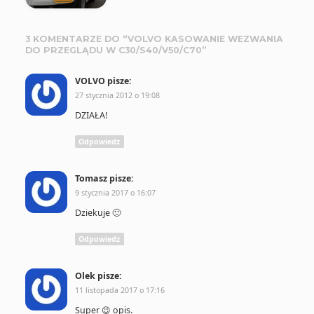
3 KOMENTARZE DO “
VOLVO KASOWANIE WEZWANIA
DO PRZEGLĄDU W C30/S40/V50/C70
”
VOLVO
pisze:
27 stycznia 2012 o 19:08
DZIAŁA!
Odpowiedz
Tomasz
pisze:
9 stycznia 2017 o 16:07
Dziekuje 🙂
Odpowiedz
Olek
pisze:
11 listopada 2017 o 17:16
Super 😉 opis.