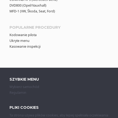
DVD800 (Opel/Vauxhall)
MFD-1 (VW, Škoda, Seat, Ford)
POPULARNE PROCEDURY
Kodowanie pilota
Ukryte menu
Kasowanie inspekcji
SZYBKIE MENU
Wybierz samochód
Regulamin
PLIKI COOKIES
Ta strona używa plików cookies, aby lepiej spełniała oczekiwania