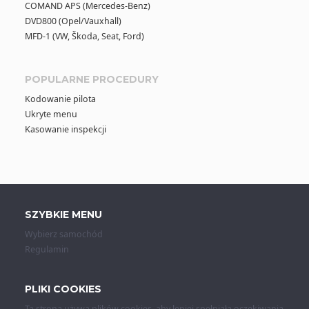
COMAND APS (Mercedes-Benz)
DVD800 (Opel/Vauxhall)
MFD-1 (VW, Škoda, Seat, Ford)
POPULARNE PROCEDURY
Kodowanie pilota
Ukryte menu
Kasowanie inspekcji
SZYBKIE MENU
Wybierz samochód
Regulamin
PLIKI COOKIES
Ta strona używa plików cookies, aby lepiej spełniała oczekiwania