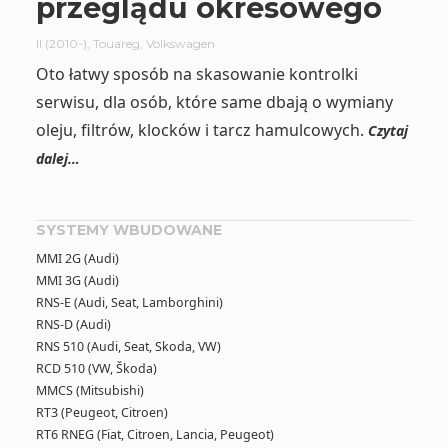
przeglądu okresowego
II (2010-)
,
Touareg
,
Volkswagen
Oto łatwy sposób na skasowanie kontrolki
serwisu, dla osób, które same dbają o wymiany
oleju, filtrów, klocków i tarcz hamulcowych.
Czytaj
dalej…
SYSTEMY WBUDOWANE
MMI 2G (Audi)
MMI 3G (Audi)
RNS-E (Audi, Seat, Lamborghini)
RNS-D (Audi)
RNS 510 (Audi, Seat, Skoda, VW)
RCD 510 (VW, Škoda)
MMCS (Mitsubishi)
RT3 (Peugeot, Citroen)
RT6 RNEG (Fiat, Citroen, Lancia, Peugeot)