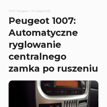
1007
,
Peugeot
–
19 lutego 2013
Peugeot 1007:
Automatyczne
ryglowanie
centralnego
zamka po ruszeniu