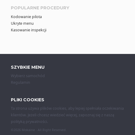
POPULARNE PROCEDURY
Kodowanie pilota
Ukryte menu
Kasowanie inspekcji
SZYBKIE MENU
Wybierz samochód
Regulamin
PLIKI COOKIES
Ta strona używa plików cookies, aby lepiej spełniała oczekiwania
klientów. Jeżeli chcesz wiedzieć więcej, zapoznaj się z naszą
polityką prywatności
.
©2026
Mokaine
· All Right Reserved.