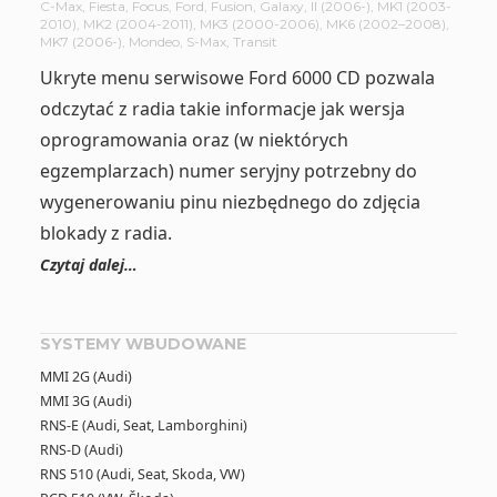
C-Max
,
Fiesta
,
Focus
,
Ford
,
Fusion
,
Galaxy
,
II (2006-)
,
MK1 (2003-
2010)
,
MK2 (2004-2011)
,
MK3 (2000-2006)
,
MK6 (2002–2008)
,
MK7 (2006-)
,
Mondeo
,
S-Max
,
Transit
Ukryte menu serwisowe Ford 6000 CD pozwala
odczytać z radia takie informacje jak wersja
oprogramowania oraz (w niektórych
egzemplarzach) numer seryjny potrzebny do
wygenerowaniu pinu niezbędnego do zdjęcia
blokady z radia.
Czytaj dalej…
SYSTEMY WBUDOWANE
MMI 2G (Audi)
MMI 3G (Audi)
RNS-E (Audi, Seat, Lamborghini)
RNS-D (Audi)
RNS 510 (Audi, Seat, Skoda, VW)