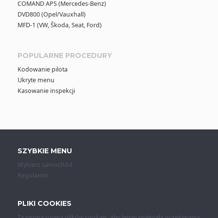
COMAND APS (Mercedes-Benz)
DVD800 (Opel/Vauxhall)
MFD-1 (VW, Škoda, Seat, Ford)
POPULARNE PROCEDURY
Kodowanie pilota
Ukryte menu
Kasowanie inspekcji
SZYBKIE MENU
Wybierz samochód
Regulamin
PLIKI COOKIES
Ta strona używa plików cookies, aby lepiej spełniała oczekiwania