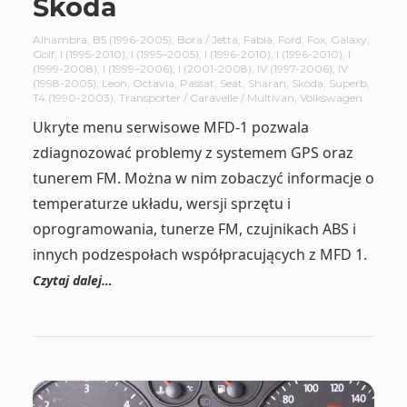
Škoda
Alhambra
,
B5 (1996-2005)
,
Bora / Jetta
,
Fabia
,
Ford
,
Fox
,
Galaxy
,
Golf
,
I (1995-2010)
,
I (1995–2005)
,
I (1996-2010)
,
I (1996-2010)
,
I
(1999-2008)
,
I (1999–2006)
,
I (2001-2008)
,
IV (1997-2006)
,
IV
(1998-2005)
,
Leon
,
Octavia
,
Passat
,
Seat
,
Sharan
,
Skoda
,
Superb
,
T4 (1990-2003)
,
Transporter / Caravelle / Multivan
,
Volkswagen
Ukryte menu serwisowe MFD-1 pozwala
zdiagnozować problemy z systemem GPS oraz
tunerem FM. Można w nim zobaczyć informacje o
temperaturze układu, wersji sprzętu i
oprogramowania, tunerze FM, czujnikach ABS i
innych podzespołach współpracujących z MFD 1.
Czytaj dalej…