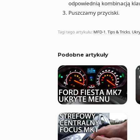
odpowiednią kombinacją klawi
Puszczamy przyciski.
Tagi tego artykułu:
MFD-1
,
Tips & Tricks
,
Ukr
Podobne artykuły