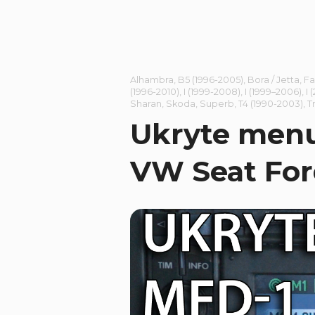
Alhambra
,
B5 (1996-2005)
,
Bora / Jetta
,
Fa
(1996-2010)
,
I (1999-2008)
,
I (1999–2006)
,
I 
Sharan
,
Skoda
,
Superb
,
T4 (1990-2003)
,
T
Ukryte menu
VW Seat For