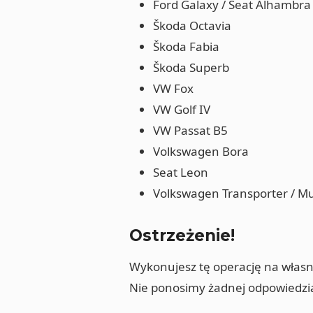
Ford Galaxy / Seat Alhambra
Škoda Octavia
Škoda Fabia
Škoda Superb
VW Fox
VW Golf IV
VW Passat B5
Volkswagen Bora
Seat Leon
Volkswagen Transporter / Mul
Ostrzeżenie!
Wykonujesz tę operację na własn
Nie ponosimy żadnej odpowiedzi