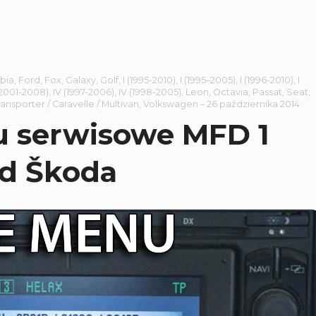
bia
,
Ford
,
Fox
,
Galaxy
,
Golf
,
I (1995-2010)
,
I (1995–2005)
,
I (1996-2010)
,
I
(2001-2008)
,
IV (1997-2006)
,
IV (1998-2005)
,
Leon
,
Octavia
,
Passat
,
Seat
,
ransporter / Caravelle / Multivan
,
Volkswagen
–
26 października 2014
 serwisowe MFD 1
d Škoda