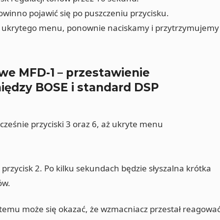
winno pojawić się po puszczeniu przycisku.
ny ukrytego menu, ponownie naciskamy i przytrzymujemy
we MFD-1 – przestawienie
iędzy BOSE i standard DSP
ześnie przyciski 3 oraz 6, aż ukryte menu
rzycisk 2. Po kilku sekundach będzie słyszalna krótka
ów.
emu może się okazać, że wzmacniacz przestał reagowa