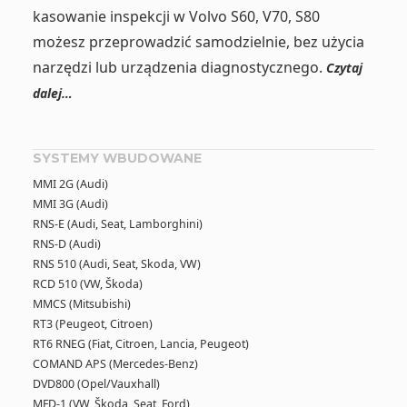
kasowanie inspekcji w Volvo S60, V70, S80
możesz przeprowadzić samodzielnie, bez użycia
narzędzi lub urządzenia diagnostycznego.
Czytaj
dalej…
SYSTEMY WBUDOWANE
MMI 2G (Audi)
MMI 3G (Audi)
RNS-E (Audi, Seat, Lamborghini)
RNS-D (Audi)
RNS 510 (Audi, Seat, Skoda, VW)
RCD 510 (VW, Škoda)
MMCS (Mitsubishi)
RT3 (Peugeot, Citroen)
RT6 RNEG (Fiat, Citroen, Lancia, Peugeot)
COMAND APS (Mercedes-Benz)
DVD800 (Opel/Vauxhall)
MFD-1 (VW, Škoda, Seat, Ford)