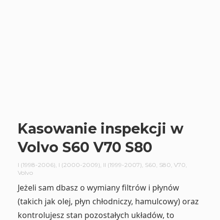
Kasowanie inspekcji w
Volvo S60 V70 S80
I (1998-2006)
,
I (2000-2009)
,
II (1999-2007)
,
S60
,
S80
,
V70
,
Volvo
Jeżeli sam dbasz o wymiany filtrów i płynów
(takich jak olej, płyn chłodniczy, hamulcowy) oraz
kontrolujesz stan pozostałych układów, to