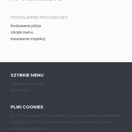
POPULARNE PROCEDURY
Kodowanie pilota
Ukryte menu
Kasowanie inspekcji
SZYBKIE MENU
Wybierz samochód
Regulamin
PLIKI COOKIES
Ta strona używa plików cookies, aby lepiej spełniała oczekiwania
klientów. Jeżeli chcesz wiedzieć więcej, zapoznaj się z naszą
polityką prywatności
.