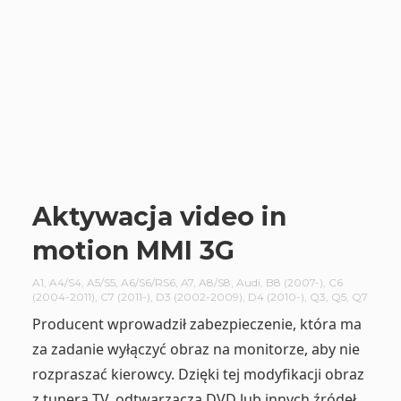
Aktywacja video in
motion MMI 3G
A1
,
A4/S4
,
A5/S5
,
A6/S6/RS6
,
A7
,
A8/S8
,
Audi
,
B8 (2007-)
,
C6
(2004-2011)
,
C7 (2011-)
,
D3 (2002-2009)
,
D4 (2010-)
,
Q3
,
Q5
,
Q7
Producent wprowadził zabezpieczenie, która ma
za zadanie wyłączyć obraz na monitorze, aby nie
rozpraszać kierowcy. Dzięki tej modyfikacji obraz
z tunera TV, odtwarzacza DVD lub innych źródeł