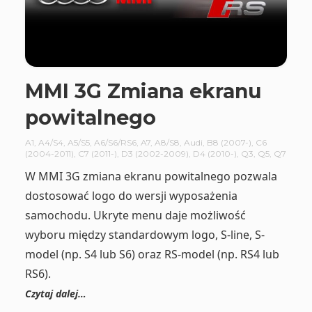
MMI 3G Zmiana ekranu
powitalnego
A1
,
A4/S4
,
A5/S5
,
A6/S6/RS6
,
A7
,
A8/S8
,
Audi
,
B8 (2007-)
,
C6
(2004-2011)
,
C7 (2011-)
,
D3 (2002-2009)
,
D4 (2010-)
,
Q3
,
Q5
,
Q7
W MMI 3G zmiana ekranu powitalnego pozwala
dostosować logo do wersji wyposażenia
samochodu. Ukryte menu daje możliwość
wyboru między standardowym logo, S-line, S-
model (np. S4 lub S6) oraz RS-model (np. RS4 lub
RS6).
Czytaj dalej…