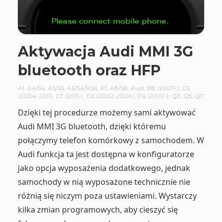
Aktywacja Audi MMI 3G
bluetooth oraz HFP
A1
,
A4/S4
,
A5/S5
,
A6/S6/RS6
,
A7
,
A8/S8
,
Audi
,
B8 (2007-)
,
C6
(2004-2011)
,
C7 (2011-)
,
D3 (2002-2009)
,
D4 (2010-)
,
Q3
,
Q5
,
Q7
Dzięki tej procedurze możemy sami aktywować
Audi MMI 3G bluetooth, dzięki któremu
połączymy telefon komórkowy z samochodem. W
Audi funkcja ta jest dostępna w konfiguratorze
jako opcja wyposażenia dodatkowego, jednak
samochody w nią wyposażone technicznie nie
różnią się niczym poza ustawieniami. Wystarczy
kilka zmian programowych, aby cieszyć się