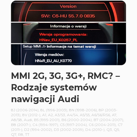
MMI 2G, 3G, 3G+, RMC? –
Rodzaje systemów
nawigacji Audi
8J (2006-2014)
,
8L (1996-2003)
,
8N (1998-2006)
,
8P (2003-
2013)
,
8V (2012-)
,
A1
,
A2
,
A3/S3
,
A4/S4
,
A5/S5
,
A6/S6/RS6
,
A7
,
A8/S8
,
Audi
,
B5 (1995-2001)
,
B6 (2000-2004)
,
B7 (2004-2007)
,
B8 (2007-)
,
C4 (1994-1997)
,
C5 (1997-2004)
,
C6 (2004-2011)
,
C7
(2011-)
,
D2 (1994-2002)
,
D3 (2002-2009)
,
D4 (2010-)
,
Q3
,
Q5
,
Q7
,
R8
,
TT