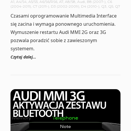
A1
,
A4/S4
,
A5/S5
,
A6/S6/RS6
,
A7
,
A8/S8
,
Audi
,
B8 (2007-)
,
C6
(2004-2011)
,
C7 (2011-)
,
D3 (2002-2009)
,
D4 (2010-)
,
Q3
,
Q5
,
Q7
Czasami oprogramowanie Multimedia Interface
się zacina i wymaga ponownego uruchomienia.
Wymuszenie restartu Audi MMI 2G oraz 3G
pozwala poradzić sobie z zawieszonym
systemem.
Czytaj dalej…