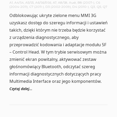
A1
,
A4/S4
,
A5/S5
,
A6/S6/RS6
,
A7
,
A8/S8
,
Audi
,
B8 (2007-)
,
C6
(2004-2011)
,
C7 (2011-)
,
D3 (2002-2009)
,
D4 (2010-)
,
Q3
,
Q5
,
Q7
Odblokowując ukryte zielone menu MMI 3G
uzyskasz dostęp do szeregu informacji i ustawień
takich, dzięki którym nie trzeba będzie korzystać
z urządzenia diagnostycznego, aby
przeprowadzić kodowania i adaptacje modułu 5F
– Control Head. W tym trybie serwisowym można
zmienić ekran powitalny, aktywować zestaw
głośnomówiący Bluetooth, odczytać szereg
informacji diagnostycznych dotyczących pracy
Multimedia Interface oraz jego komponentów.
Czytaj dalej…