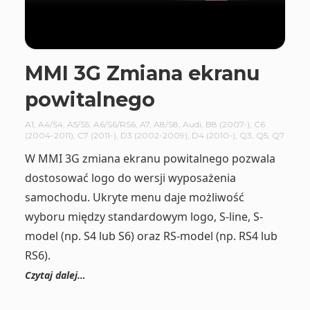
MMI 3G Zmiana ekranu
powitalnego
A1
,
A4/S4
,
A5/S5
,
A6/S6/RS6
,
A7
,
A8/S8
,
Audi
,
B8 (2007-)
,
C6
(2004-2011)
,
C7 (2011-)
,
D3 (2002-2009)
,
D4 (2010-)
,
Q3
,
Q5
,
Q7
W MMI 3G zmiana ekranu powitalnego pozwala
dostosować logo do wersji wyposażenia
samochodu. Ukryte menu daje możliwość
wyboru między standardowym logo, S-line, S-
model (np. S4 lub S6) oraz RS-model (np. RS4 lub
RS6).
Czytaj dalej…