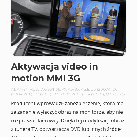
Aktywacja video in
motion MMI 3G
A1
,
A4/S4
,
A5/S5
,
A6/S6/RS6
,
A7
,
A8/S8
,
Audi
,
B8 (2007-)
,
C6
(2004-2011)
,
C7 (2011-)
,
D3 (2002-2009)
,
D4 (2010-)
,
Q3
,
Q5
,
Q7
Producent wprowadził zabezpieczenie, która ma
za zadanie wyłączyć obraz na monitorze, aby nie
rozpraszać kierowcy. Dzięki tej modyfikacji obraz
z tunera TV, odtwarzacza DVD lub innych źródeł