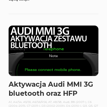
Aktywacja Audi MMI 3G
bluetooth oraz HFP
A1
,
A4/S4
,
A5/S5
,
A6/S6/RS6
,
A7
,
A8/S8
,
Audi
,
B8 (2007-)
,
C6
(2004-2011)
,
C7 (2011-)
,
D3 (2002-2009)
,
D4 (2010-)
,
Q3
,
Q5
,
Q7