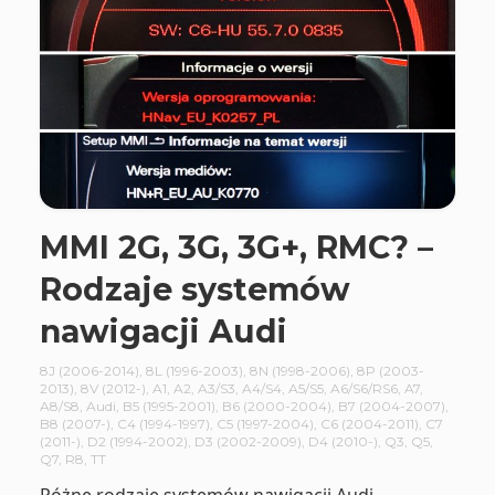
MMI 2G, 3G, 3G+, RMC? –
Rodzaje systemów
nawigacji Audi
8J (2006-2014)
,
8L (1996-2003)
,
8N (1998-2006)
,
8P (2003-
2013)
,
8V (2012-)
,
A1
,
A2
,
A3/S3
,
A4/S4
,
A5/S5
,
A6/S6/RS6
,
A7
,
A8/S8
,
Audi
,
B5 (1995-2001)
,
B6 (2000-2004)
,
B7 (2004-2007)
,
B8 (2007-)
,
C4 (1994-1997)
,
C5 (1997-2004)
,
C6 (2004-2011)
,
C7
(2011-)
,
D2 (1994-2002)
,
D3 (2002-2009)
,
D4 (2010-)
,
Q3
,
Q5
,
Q7
,
R8
,
TT