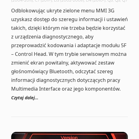
(2004-2011)
,
C7 (2011-)
,
D3 (2002-2009)
,
D4 (2010-)
,
Q3
,
Q5
,
Q7
Odblokowując ukryte zielone menu MMI 3G
uzyskasz dostęp do szeregu informacji i ustawień
takich, dzięki którym nie trzeba będzie korzystać
z urządzenia diagnostycznego, aby
przeprowadzić kodowania i adaptacje modułu 5F
– Control Head. W tym trybie serwisowym można
zmienić ekran powitalny, aktywować zestaw
głośnomówiący Bluetooth, odczytać szereg
informacji diagnostycznych dotyczących pracy
Multimedia Interface oraz jego komponentów.
Czytaj dalej…