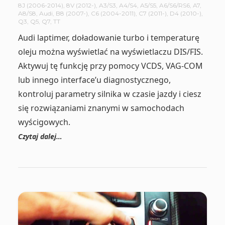
8J (2006-2014)
,
8V (2012-)
,
A3/S3
,
A4/S4
,
A5/S5
,
A6/S6/RS6
,
A7
,
A8/S8
,
Audi
,
B8 (2007-)
,
C6 (2004-2011)
,
C7 (2011-)
,
D4 (2010-)
,
Q3
,
Q5
,
Q7
,
TT
Audi laptimer, doładowanie turbo i temperaturę
oleju można wyświetlać na wyświetlaczu DIS/FIS.
Aktywuj tę funkcję przy pomocy VCDS, VAG-COM
lub innego interface’u diagnostycznego,
kontroluj parametry silnika w czasie jazdy i ciesz
się rozwiązaniami znanymi w samochodach
wyścigowych.
Czytaj dalej…