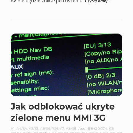
AV nie będzie znikał po ruszeniu.
Czytaj dalej…
Jak odblokować ukryte
zielone menu MMI 3G
A1
,
A4/S4
,
A5/S5
,
A6/S6/RS6
,
A7
,
A8/S8
,
Audi
,
B8 (2007-)
,
C6