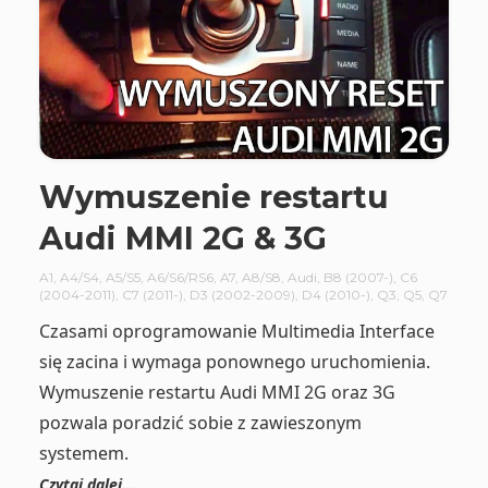
Wymuszenie restartu
Audi MMI 2G & 3G
A1
,
A4/S4
,
A5/S5
,
A6/S6/RS6
,
A7
,
A8/S8
,
Audi
,
B8 (2007-)
,
C6
(2004-2011)
,
C7 (2011-)
,
D3 (2002-2009)
,
D4 (2010-)
,
Q3
,
Q5
,
Q7
Czasami oprogramowanie Multimedia Interface
się zacina i wymaga ponownego uruchomienia.
Wymuszenie restartu Audi MMI 2G oraz 3G
pozwala poradzić sobie z zawieszonym
systemem.
Czytaj dalej…