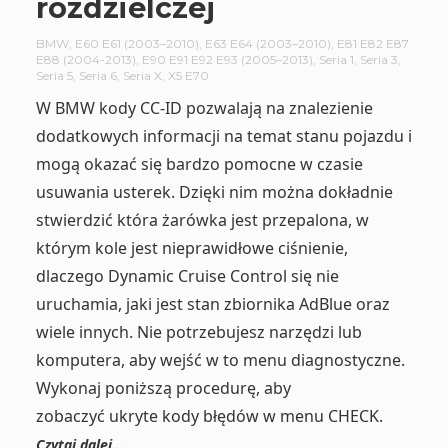
rozdzielczej
BMW
,
E60 E61 (2003–2010)
,
E63 E64 (2003–2010)
,
E81 E82 E87
E88 (2004-2013)
,
E90 E91 E92 E93 (2005–2013)
,
Seria 1
,
Seria 3
,
Seria 5
,
Seria 6
,
Seria X
,
X5 E70
W BMW kody CC-ID pozwalają na znalezienie
dodatkowych informacji na temat stanu pojazdu i
mogą okazać się bardzo pomocne w czasie
usuwania usterek. Dzięki nim można dokładnie
stwierdzić która żarówka jest przepalona, w
którym kole jest nieprawidłowe ciśnienie,
dlaczego Dynamic Cruise Control się nie
uruchamia, jaki jest stan zbiornika AdBlue oraz
wiele innych. Nie potrzebujesz narzędzi lub
komputera, aby wejść w to menu diagnostyczne.
Wykonaj poniższą procedurę, aby
zobaczyć ukryte kody błędów w menu CHECK.
Czytaj dalej…