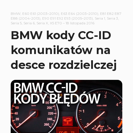
BMW
,
E60 E61 (2003–2010)
,
E63 E64 (2003–2010)
,
E81 E82 E87
E88 (2004-2013)
,
E90 E91 E92 E93 (2005–2013)
,
Seria 1
,
Seria 3
,
Seria 5
,
Seria 6
,
Seria X
,
X5 E70
–
18 listopada 2016
BMW kody CC-ID
komunikatów na
desce rozdzielczej