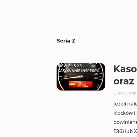
Seria Z
Kaso
oraz
BMW
,
Seria
Jeżeli na
klocków i
powiniene
E86) lub 