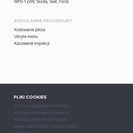
MFD-1 (VW, Škoda, Seat, Ford)
POPULARNE PROCEDURY
Kodowanie pilota
Ukryte menu
Kasowanie inspekcji
PLIKI COOKIES
Ta strona używa plików cookies,
aby lepiej spełniała oczekiwania
klientów. Jeżeli chcesz wiedzieć
więcej, zapoznaj się z naszą
polityką