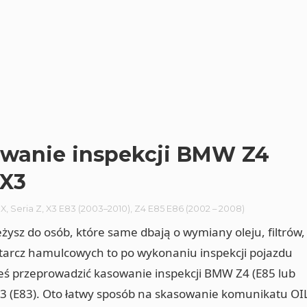
wanie inspekcji BMW Z4
 X3
 X
,
Seria Z
,
X3 E83 (2003–2010)
,
Z4 E85 E86 (2002 – 2008)
leżysz do osób, które same dbają o wymiany oleju, filtrów,
 tarcz hamulcowych to po wykonaniu inspekcji pojazdu
ś przeprowadzić kasowanie inspekcji BMW Z4 (E85 lub
X3 (E83). Oto łatwy sposób na skasowanie komunikatu OI