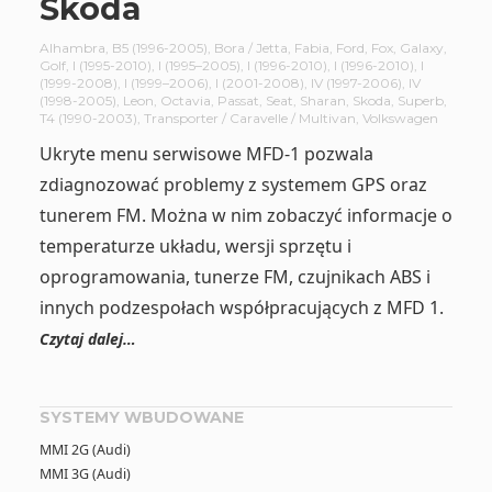
Škoda
Alhambra
,
B5 (1996-2005)
,
Bora / Jetta
,
Fabia
,
Ford
,
Fox
,
Galaxy
,
Golf
,
I (1995-2010)
,
I (1995–2005)
,
I (1996-2010)
,
I (1996-2010)
,
I
(1999-2008)
,
I (1999–2006)
,
I (2001-2008)
,
IV (1997-2006)
,
IV
(1998-2005)
,
Leon
,
Octavia
,
Passat
,
Seat
,
Sharan
,
Skoda
,
Superb
,
T4 (1990-2003)
,
Transporter / Caravelle / Multivan
,
Volkswagen
Ukryte menu serwisowe MFD-1 pozwala
zdiagnozować problemy z systemem GPS oraz
tunerem FM. Można w nim zobaczyć informacje o
temperaturze układu, wersji sprzętu i
oprogramowania, tunerze FM, czujnikach ABS i
innych podzespołach współpracujących z MFD 1.
Czytaj dalej…
SYSTEMY WBUDOWANE
MMI 2G (Audi)
MMI 3G (Audi)