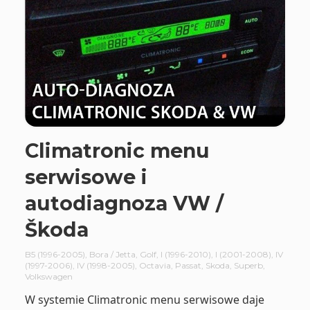
Climatronic menu
serwisowe i
autodiagnoza VW /
Škoda
B5 (1996-2005)
,
Bora / Jetta
,
Golf
,
I (1996-2010)
,
I (2001-2008)
,
IV
(1997-2006)
,
IV (1998-2005)
,
Octavia
,
Passat
,
Skoda
,
Superb
,
Volkswagen
W systemie Climatronic menu serwisowe daje