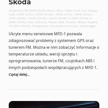
Škoda
Alhambra
,
B5 (1996-2005)
,
Bora / Jetta
,
Fabia
,
Ford
,
Fox
,
Galaxy
,
Golf
,
I (1995-2010)
,
I (1995–2005)
,
I (1996-2010)
,
I (1996-2010)
,
I
(1999-2008)
,
I (1999–2006)
,
I (2001-2008)
,
IV (1997-2006)
,
IV
(1998-2005)
,
Leon
,
Octavia
,
Passat
,
Seat
,
Sharan
,
Skoda
,
Superb
,
T4 (1990-2003)
,
Transporter / Caravelle / Multivan
,
Volkswagen
Ukryte menu serwisowe MFD-1 pozwala
zdiagnozować problemy z systemem GPS oraz
tunerem FM. Można w nim zobaczyć informacje o
temperaturze układu, wersji sprzętu i
oprogramowania, tunerze FM, czujnikach ABS i
innych podzespołach współpracujących z MFD 1.
Czytaj dalej…