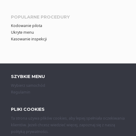
POPULARNE PROCEDURY
Kodowanie pilota
Ukryte menu
Kasowanie inspekcji
SZYBKIE MENU
Wybierz samochód
Regulamin
PLIKI COOKIES
Ta strona używa plików cookies, aby lepiej spełniała oczekiwania
klientów. Jeżeli chcesz wiedzieć więcej, zapoznaj się z naszą
polityką prywatności
.