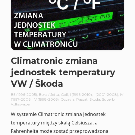
Climatronic zmiana
jednostek temperatury
VW / Škoda
B5 (1996-2005)
,
Bora / Jetta
,
Golf
,
I (1996-2010)
,
I (2001-2008)
,
IV
(1997-2006)
,
IV (1998-2005)
,
Octavia
,
Passat
,
Skoda
,
Superb
,
Volkswagen
W systemie Climatronic zmiana jednostek
temperatury między skalą Celsiusza, a
Fahrenheita może zostać przeprowadzona